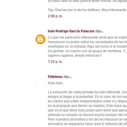
En todo caso la idea parece tener chicha. Se agradec
Tay: Gracias por lo de los delfines. Muy interesante.
2:08 p. m.
Iván Rodrigo García Palacios
dijo...
Lo que me parecería interesante sería que se expl
impusieron su poder sobre las sociedades de las he
reseñados en la entrada. Algo así como si el model
los gorilas: un macho con un grupo de hembras. Y, ¿
sapiens sapiens, desde entonces?
7:22 p. m.
Pitiklinov
dijo...
Hola Ivan,
La evolución de cada primate ha sido diferente. Una
emigra al llegar a la pubertad. En el caso de los
en clanes que están emparentados entre sí y disp
en la jerarquía que tienen su madres. Esto hace que
que es el que tiene más poder pero tiene que ganar
además su reinado no durará mucho porque otro ma
Pero nuestros ancestros y los de los macacos se s
ancestros se separaron hace unos 6 millones de a