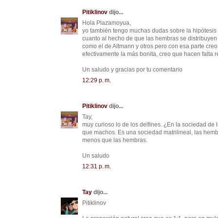
Pitiklinov
dijo...
Hola Plazamoyua,
yo también tengo muchas dudas sobre la hipótesis d
cuanto al hecho de que las hembras se distribuyen d
como el de Altmann y otros pero con esa parte creo 
efectivamente la más bonita, creo que hacen falta r
Un saludo y gracias por tu comentario
12:29 p. m.
Pitiklinov
dijo...
Tay,
muy curioso lo de los delfines. ¿En la sociedad d
que machos. Es una sociedad matrilineal, las hem
menos que las hembras.
Un saludo
12:31 p. m.
Tay
dijo...
Pitiklinov