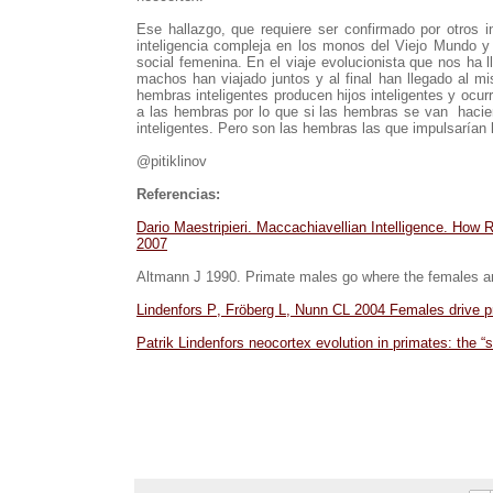
Ese hallazgo, que requiere ser confirmado por otros i
inteligencia compleja en los monos del Viejo Mundo y
social femenina. En el viaje evolucionista que nos ha 
machos han viajado juntos y al final han llegado al 
hembras inteligentes producen hijos inteligentes y oc
a las hembras por lo que si las hembras se van hacie
inteligentes. Pero son las hembras las que impulsarían 
@pitiklinov
Referencias:
Dario Maestripieri. Maccachiavellian Intelligence. H
2007
Altmann J 1990. Primate males go where the females a
Lindenfors P, Fröberg L, Nunn CL 2004 Females drive p
Patrik Lindenfors neocortex evolution in primates: the “s