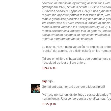
coercion or infanticide by forming associations wit
(Wrangham 1979; Smuts & Smuts 1993; van Schai
1996; van Schaik & Kappeler 1997). Such hypothe
require the opposite pattern to that found here, with
female group size predicted to lag behind male gro
We cannot rule out such effects in individual speci
there is much variation left unexplained (figure 2). 
results nevertheless indicate that, in general, femal
social evolution accounts for significant variation in
of group membership across primates.
Lo mismo. Hay mucha variación no explicada entre
"bonito" del asunto, de existir, estaría en los hu
Tal vez en el libro sí haya datos que permitan ese 
necesidad de leer el libro entero.
11:47 a. m.
Tay
dijo...
Genial entrada, ¡tendré que leer a Maestripieri!
Me hace pensar en los delfines y sus sociedades "f
herramientas. Una convergencia evolutiva más, "pero
12:22 p. m.