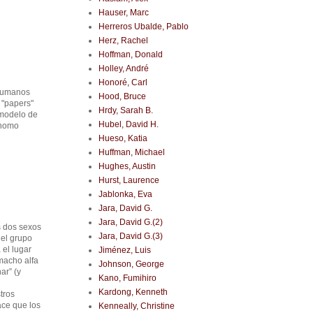
Hauser, Marc
Herreros Ubalde, Pablo
Herz, Rachel
Hoffman, Donald
Holley, André
Honoré, Carl
 humanos
Hood, Bruce
 "papers"
Hrdy, Sarah B.
 modelo de
Hubel, David H.
 homo
Hueso, Katia
Huffman, Michael
Hughes, Austin
Hurst, Laurence
Jablonka, Eva
Jara, David G.
Jara, David G.(2)
s dos sexos
Jara, David G.(3)
 el grupo
el lugar
Jiménez, Luis
 macho alfa
Johnson, George
ar” (y
Kano, Fumihiro
Kardong, Kenneth
tros
ace que los
Kenneally, Christine