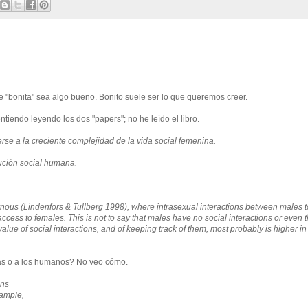
e "bonita" sea algo bueno. Bonito suele ser lo que queremos creer.
tiendo leyendo los dos "papers"; no he leído el libro.
se a la creciente complejidad de la vida social femenina.
ución social humana.
ynous (Lindenfors & Tullberg 1998), where intrasexual interactions between males t
cess to females. This is not to say that males have no social interactions or even t
value of social interactions, and of keeping track of them, most probably is higher i
pas o a los humanos? No veo cómo.
ons
xample,