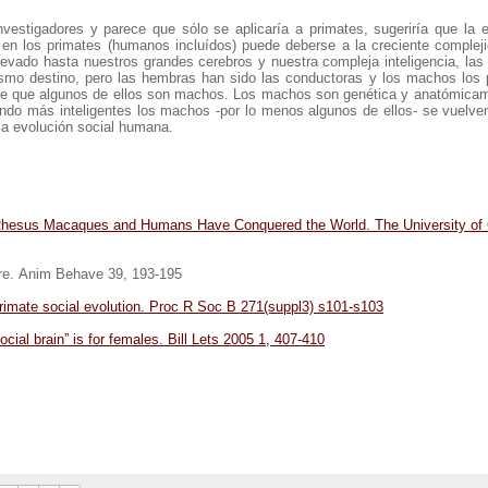
nvestigadores y parece que sólo se aplicaría a primates, sugeriría que la e
 en los primates (humanos incluídos) puede deberse a la creciente compleji
llevado hasta nuestros grandes cerebros y nuestra compleja inteligencia, la
mismo destino, pero las hembras han sido las conductoras y los machos los 
urre que algunos de ellos son machos. Los machos son genética y anatómicam
ndo más inteligentes los machos -por lo menos algunos de ellos- se vuelv
la evolución social humana.
ow Rhesus Macaques and Humans Have Conquered the World. The University of
re. Anim Behave 39, 193-195
rimate social evolution. Proc R Soc B 271(suppl3) s101-s103
ocial brain” is for females. Bill Lets 2005 1, 407-410