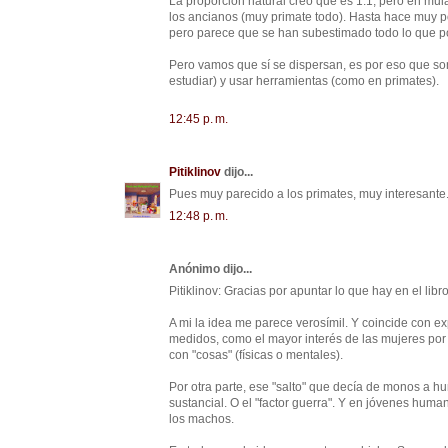
La proporción natural creo que es 1:1, pero en mu
los ancianos (muy primate todo). Hasta hace muy po
pero parece que se han subestimado todo lo que p
Pero vamos que sí se dispersan, es por eso que son
estudiar) y usar herramientas (como en primates).
12:45 p. m.
Pitiklinov
dijo...
Pues muy parecido a los primates, muy interesante.
12:48 p. m.
Anónimo dijo...
Pitiklinov: Gracias por apuntar lo que hay en el libro
A mi la idea me parece verosímil. Y coincide con ex
medidos, como el mayor interés de las mujeres por 
con "cosas" (físicas o mentales).
Por otra parte, ese "salto" que decía de monos a h
sustancial. O el "factor guerra". Y en jóvenes huma
los machos.