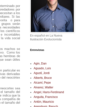
determinado por
predadores por
necesitan a los
liares. Si las
vorita o para
 grupos serán
us necesidades
os científicos
 e incontables
En español en La Nueva
la vida social
Ilustración Evolucionista
 los machos se
Entrevistas
sexo. Como los
las hembras de
ue sean útiles
Agin, Dan
Aguado, Luis
n particular es
Agustí, Jordi
ivas derivadas
o del neocórtex
Alberts, Bruce
Alcamí, Pepe
Alvarez, Walter
 neocortex sea
 el tamaño del
Angel, Hans-Ferdinand
e indica que la
Anguita, Francisco
 la compañía de
Antón, Mauricio
n el tamaño del
Arensburg, Baruch