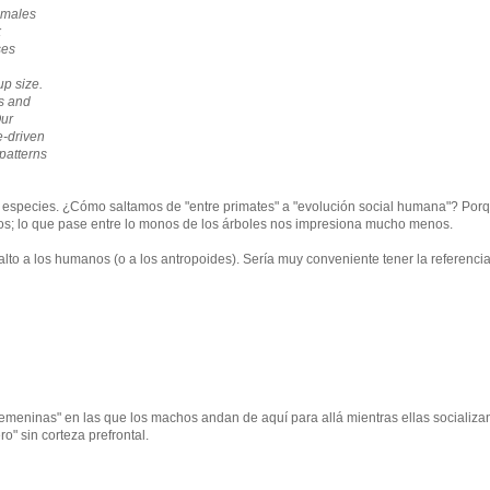
h males
k
ses
up size.
es and
Our
e-driven
 patterns
 especies. ¿Cómo saltamos de "entre primates" a "evolución social humana"? Porq
manos; lo que pase entre lo monos de los árboles nos impresiona mucho menos.
salto a los humanos (o a los antropoides). Sería muy conveniente tener la referencia
emeninas" en las que los machos andan de aquí para allá mientras ellas socializa
" sin corteza prefrontal.