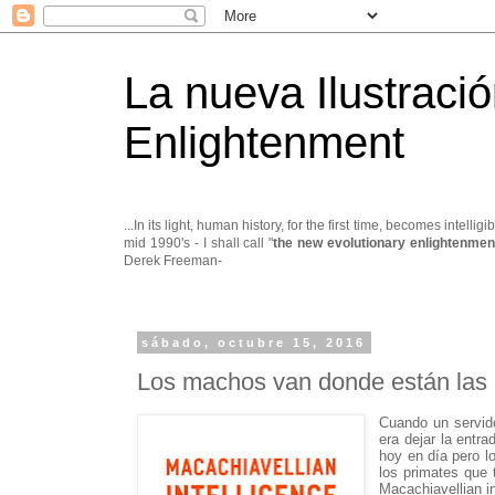
La nueva Ilustraci
Enlightenment
...In its light, human history, for the first time, becomes int
mid 1990's - I shall call "
the new evolutionary enlightenme
Derek Freeman-
sábado, octubre 15, 2016
Los machos van donde están las
Cuando un servido
era dejar la entr
hoy en día pero l
los primates que 
Macachiavellian in