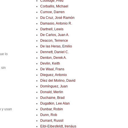
Coolidge, Fred
Corballis, Michael
Curnoe, Darren
Da Cruz, José Ramón
Damasio, Antonio R.
Dartnell, Lewis
De Carlos, Juan A.
Deacon, Terrence
De las Heras, Emilio
Dennett, Daniel C.
ue lo
Denton, Derek A.
Devlin, Keith
 sin
De Waal, Frans
Dieguez, Antonio
Díez del Molino, David
Domínguez, Juan
Donald, Merlin
Duchaine, Brad
Dugatkin, Lee Alan
Dunbar, Robin
n y usan
Dunn, Rob
Durrant, Russil
Eibl-Eibesfeldt, Irenäus