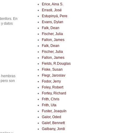
Erice, Aina S.
Errasti, José
Estupinyá, Pere
denfors. En
Evans, Dylan
 y datos
Falk, Dean
Fischer, Julia
Fallon, James
Falk, Dean
Fischer, Julia
Fallon, James
Fields, R.Douglas
Fiske, Susan
Flegr, Jaroslav
ás hembras
 pero son
Fodor, Jerry
Foley, Robert
Fortey, Richard
Frith, Chris
Frith, Uta
Fuster, Joaquín
Galor, Oded
Galef, Bennett
Galbany, Jordi