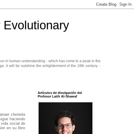
 Evolutionary
mation in human understanding - which has come to a peak in the
dge, it will far outshine the enlightenment of the 18th century. -
Artículos de divulgación del
Profesor Laith Al-Shawaf
raer clientela
 sigue haciendo
 vida social de
ri en su libro