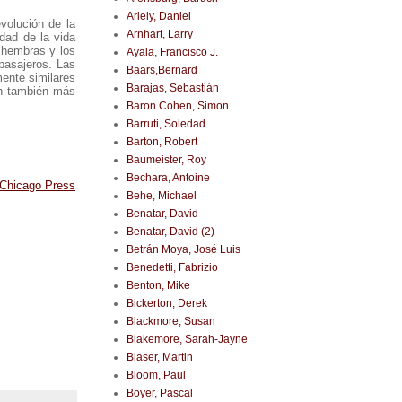
Ariely, Daniel
volución de la
Arnhart, Larry
dad de la vida
s hembras y los
Ayala, Francisco J.
pasajeros. Las
Baars,Bernard
ente similares
Barajas, Sebastián
en también más
Baron Cohen, Simon
Barruti, Soledad
Barton, Robert
Baumeister, Roy
Bechara, Antoine
 Chicago Press
Behe, Michael
Benatar, David
Benatar, David (2)
Betrán Moya, José Luis
Benedetti, Fabrizio
Benton, Mike
Bickerton, Derek
Blackmore, Susan
Blakemore, Sarah-Jayne
Blaser, Martin
Bloom, Paul
Boyer, Pascal