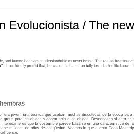
ón Evolucionista / The new
elligible, and human behaviour understandable as never before. This radical transfor
nt"
. I confidently predict that, because it is based on fully tested scientific knowle
 hembras
r era joven, una técnica que usaban muchas discotecas de la época para at
ada gratis para las chicas y cobrar sólo a los chicos. Desconozco si esto se
o interesante es que la costumbre parece basarse en una característica de la
tiene millones de años de antigüedad. Veamos lo que cuenta Dario Maestripie
telligence: