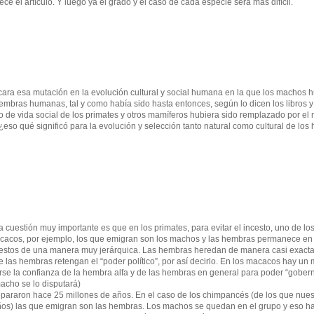
e el artículo. Y luego ya el grado y el caso de cada especie será más difícil.
icara esa mutación en la evolución cultural y social humana en la que los machos
mbras humanas, tal y como había sido hasta entonces, según lo dicen los libros y
o de vida social de los primates y otros mamíferos hubiera sido remplazado por el
eso qué significó para la evolución y selección tanto natural como cultural de los
 cuestión muy importante es que en los primates, para evitar el incesto, uno de lo
 macacos, por ejemplo, los que emigran son los machos y las hembras permanece en
uestos de una manera muy jerárquica. Las hembras heredan de manera casi exacta 
 las hembras retengan el “poder político”, por así decirlo. En los macacos hay un
se la confianza de la hembra alfa y de las hembras en general para poder “gobern
cho se lo disputará)
epararon hace 25 millones de años. En el caso de los chimpancés (de los que nues
ños) las que emigran son las hembras. Los machos se quedan en el grupo y eso h