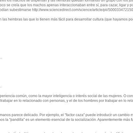
lares los machos se dispersan y las hembras quedan formando un grupo con los juv
co se creía que los machos apenas interaccionaban entre sí, para cazar, ligar y 
odían subestimarse http://www.sciencedirect.com/science/article/pii/S000334721
 las hembras las que lo tienen más fácil para desarrollar cultura (que hayamos p
..
.
periencia común, como la mayor inteligencia o interés social de las mujeres. O con
trabajar en lo relacionado con personas, y el de los hombres por trabajar en lo re
umanos parece delicado. Por ejemplo, el "factor caza" puede introducir un cambio 
nos la "pandilla" es un elemento esencial de la socialización. Aparentemente más f