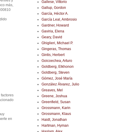
eniles y
Gallese, Vittorio
poco más,
Gallup, Gordon
5000810
García, Héctor A.
odido
García Leal, Ambrosio
Gardner, Howard
Gaviria, Elena
Geary, David
Ghiglieri, Michael P.
Gingeras, Thomas
Gintis, Herbert
Goicoechea, Arturo
Goldberg, Elkhonon
Goldberg, Steven
Gómez, José María
González Álvarez, Julio
Greaves, Mel
 factores
Greene, Joshua
lacionado
Greenfield, Susan
Grossmann, Karin
Grossmann, Klaus
muy
uerte en
Haidt, Jonathan
Hartman, Hyman
Haslam, Alex