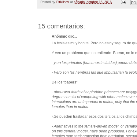
Posted by
Pitiklinov
at
sábado, octubre 15, 2016
15 comentarios:
Anónimo dijo...
La tesis es muy bonita. Pero no estoy seguro de qu
Y veo un problema que no entiendo. Bueno, no lo en
-
y en los primates (humanos incluidos) puede deber
-
Pero son las hembras las que impulsarían la evol
De los "papers":
-
about two-thirds of haplorhine primates are polyg
degree consist of competing with other males over ac
interactions are unimportant to males, only that the 
females than in males.
¿Se pueden trasladar esos dos tercios a los chim
-
Alternatives to the female-driven model, or variati
on this general model, have been proposed. For e
females may seek protection from predation, sexual