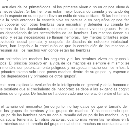
s actuales de los primatólogos, si los primates viven o no en grupos viene 
s necesidades. Si las hembras están mejor buscando comida y evitando de
s la especie en su conjunto lleva un estilo de vida solitario. Si las hembras 
 a la prole entonces la especie vive en parejas o en pequeños grupos fami
an cooperar con otras hembras para encontrar y defender su comida fa
mismas de los depredadores, entonces la especie vive en grupos. Estos
os dependiendo de las necesidades de las hembras. Los machos tienen s
esto, y estas necesidades se llaman hembras. Hay mentes brillantes entre l
evolución social primate, y después de décadas de esfuerzo intelectual
cos, han llegado a la conclusión de que la contribución de los machos a 
resumir así: los machos van donde están las hembras.
on solitarias los machos las seguirán y si las hembras viven en grupos
upos. El principal objetivo en la vida de los machos es siempre el mismo: 
montón, son potencialmente peligroso y no ayudan mucho con los niños, 
primates toleran solo unos pocos machos dentro de su grupos y esperan q
a los depredadores y primates de otros grupos”.
esis para explicar la evolución de la inteligencia en general y de la humana e
e sostiene que el crecimiento del neocórtex se debe a las exigencias cognit
mbros de un grupo. De hecho se ha observado una correlación entre el tamañ
 el tamaño del neocórtex (en conjunto, no hay datos de que el tamaño del
 de los grupos de hembras y los grupos de machos. Y ha encontrado que
 grupo de las hembras pero no con el tamaño del grupo de los machos, lo qu
a vida social femenina. En otras palabras, cuanto más viven las hembras en
, mientras que el tamaño del grupo social de los machos no correlaciona co