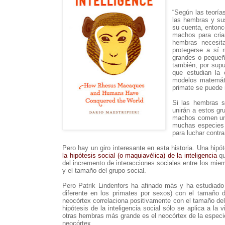
“Según las teoría
las hembras y su
su cuenta, entonce
machos para criar
hembras necesit
protegerse a sí 
grandes o pequeñ
también, por supu
que estudian la 
modelos matemáti
primate se puede 
Si las hembras s
unirán a estos gr
machos comen un 
muchas especies 
para luchar contr
Pero hay un giro interesante en esta historia. Una hipót
la hipótesis social (o maquiavélica) de la inteligencia
qu
del incremento de interacciones sociales entre los mie
y el tamaño del grupo social.
Pero Patrik Lindenfors ha afinado más y ha estudiado
diferente en los primates por sexos) con el tamaño
neocórtex correlaciona positivamente con el tamaño del
hipótesis de la inteligencia social sólo se aplica a l
otras hembras más grande es el neocórtex de la especie
neocórtex.