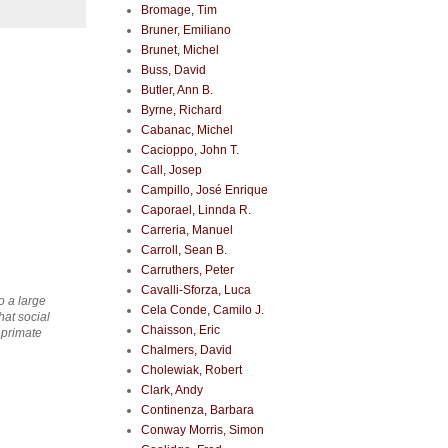
Bromage, Tim
Bruner, Emiliano
Brunet, Michel
Buss, David
Butler, Ann B.
Byrne, Richard
Cabanac, Michel
Cacioppo, John T.
Call, Josep
Campillo, José Enrique
Caporael, Linnda R.
Carreria, Manuel
Carroll, Sean B.
Carruthers, Peter
Cavalli-Sforza, Luca
o a large
Cela Conde, Camilo J.
hat social
Chaisson, Eric
n primate
Chalmers, David
Cholewiak, Robert
Clark, Andy
Continenza, Barbara
Conway Morris, Simon